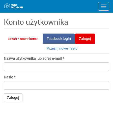
Przejdź
Toggl
do
navig
treści
Konto użytkownika
Karty
Facebook login
Zaloguj
(aktywna
Utwórz nowe konto
podstawowe
karta)
Prześlij nowe hasło
Nazwa użytkownika lub adres e-mail
*
Hasło
*
Zaloguj