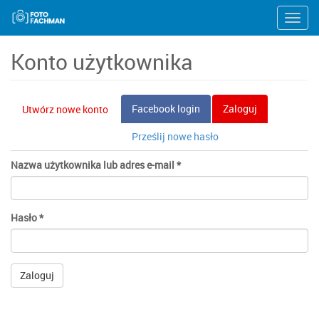
Przejdź
Toggl
do
navig
treści
Konto użytkownika
Karty
Facebook login
Zaloguj
(aktywna
Utwórz nowe konto
podstawowe
karta)
Prześlij nowe hasło
Nazwa użytkownika lub adres e-mail
*
Hasło
*
Zaloguj